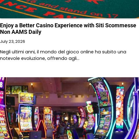
Enjoy a Better Casino Experience with Siti Scommesse
Non AAMS Daily
July 23, 2026
Negli ultimi anni, il mondo del gioco online ha subito una
notevole evoluzione, offrendo agli…