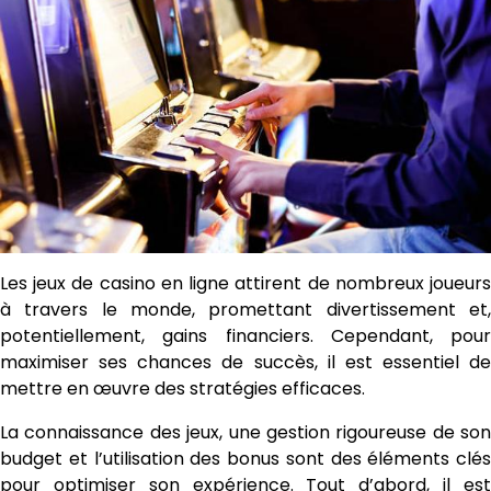
Les jeux de casino en ligne attirent de nombreux joueurs
à travers le monde, promettant divertissement et,
potentiellement, gains financiers. Cependant, pour
maximiser ses chances de succès, il est essentiel de
mettre en œuvre des stratégies efficaces.
La connaissance des jeux, une gestion rigoureuse de son
budget et l’utilisation des bonus sont des éléments clés
pour optimiser son expérience. Tout d’abord, il est