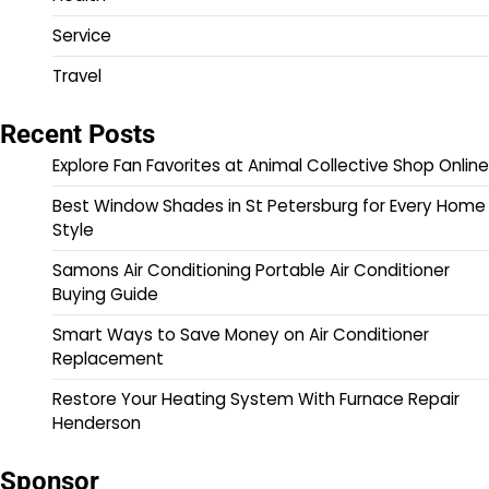
Service
Travel
Recent Posts
Explore Fan Favorites at Animal Collective Shop Online
Best Window Shades in St Petersburg for Every Home
Style
Samons Air Conditioning Portable Air Conditioner
Buying Guide
Smart Ways to Save Money on Air Conditioner
Replacement
Restore Your Heating System With Furnace Repair
Henderson
Sponsor