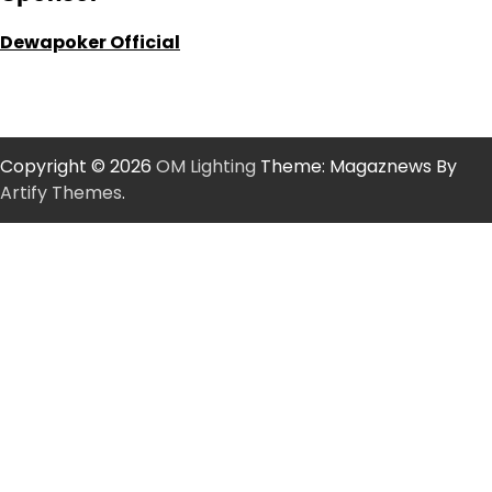
Dewapoker Official
Copyright © 2026
OM Lighting
Theme: Magaznews By
Artify Themes
.