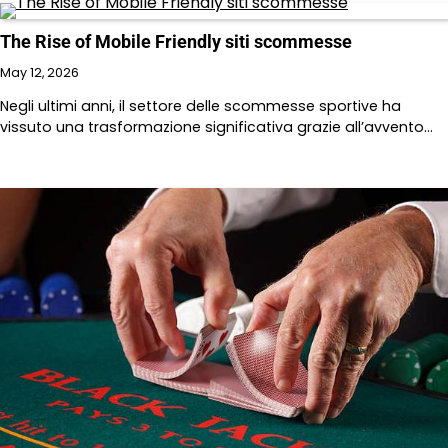
The Rise of Mobile Friendly siti scommesse
May 12, 2026
Negli ultimi anni, il settore delle scommesse sportive ha
vissuto una trasformazione significativa grazie all’avvento…