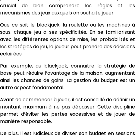
crucial de bien comprendre les règles et les
mécanismes des jeux auxquels on souhaite jouer.
Que ce soit le blackjack, la roulette ou les machines à
sous, chaque jeu a ses spécificités. En se familiarisant
avec les différentes options de mise, les probabilités et
les stratégies de jeu, le joueur peut prendre des décisions
éclairées.
Par exemple, au blackjack, connaître la stratégie de
base peut réduire l’avantage de la maison, augmentant
ainsi les chances de gains. La gestion du budget est un
autre aspect fondamental.
Avant de commencer à jouer, il est conseillé de définir un
montant maximum à ne pas dépasser. Cette discipline
permet d’éviter les pertes excessives et de jouer de
manière responsable.
De plus, il est judicieux de diviser son budget en sessions