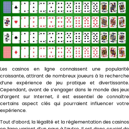
Les casinos en ligne connaissent une popularité
croissante, attirant de nombreux joueurs à la recherche
d’une expérience de jeu pratique et divertissante.
Cependant, avant de s’engager dans le monde des jeux
d’argent sur Internet, il est essentiel de connaître
certains aspect clés qui pourraient influencer votre
expérience.
Tout d’abord, la légalité et la réglementation des casinos
en ligne varient d’un pays à l’autre. Il est donc crucial de