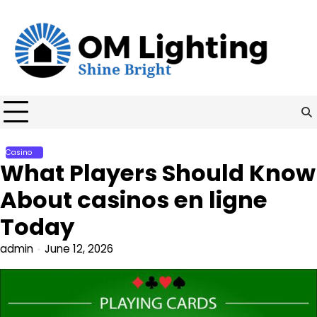
Skip
to
content
Casino
What Players Should Know
About casinos en ligne
Today
admin
June 12, 2026