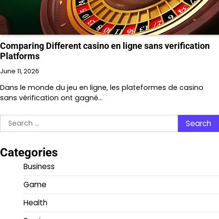
Comparing Different casino en ligne sans verification
Platforms
June 11, 2026
Dans le monde du jeu en ligne, les plateformes de casino
sans vérification ont gagné…
Search
for:
Categories
Business
Game
Health