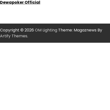
Dewapoker Official
Copyright © 2026
OM Lighting
Theme: Magaznews By
Artify Themes
.