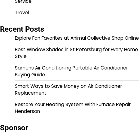
Service
Travel
Recent Posts
Explore Fan Favorites at Animal Collective Shop Online
Best Window Shades in St Petersburg for Every Home
Style
Samons Air Conditioning Portable Air Conditioner
Buying Guide
Smart Ways to Save Money on Air Conditioner
Replacement
Restore Your Heating System With Furnace Repair
Henderson
Sponsor