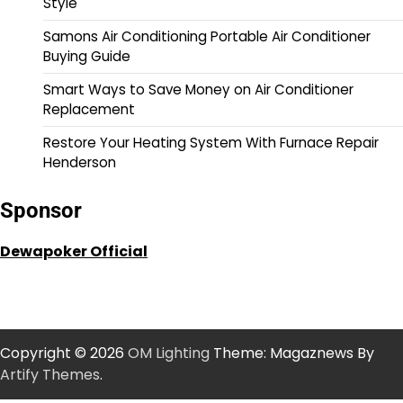
Style
Samons Air Conditioning Portable Air Conditioner
Buying Guide
Smart Ways to Save Money on Air Conditioner
Replacement
Restore Your Heating System With Furnace Repair
Henderson
Sponsor
Dewapoker Official
Copyright © 2026
OM Lighting
Theme: Magaznews By
Artify Themes
.