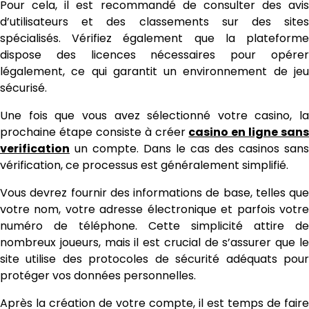
Pour cela, il est recommandé de consulter des avis
d’utilisateurs et des classements sur des sites
spécialisés. Vérifiez également que la plateforme
dispose des licences nécessaires pour opérer
légalement, ce qui garantit un environnement de jeu
sécurisé.
Une fois que vous avez sélectionné votre casino, la
prochaine étape consiste à créer
casino en ligne sans
verification
un compte. Dans le cas des casinos sans
vérification, ce processus est généralement simplifié.
Vous devrez fournir des informations de base, telles que
votre nom, votre adresse électronique et parfois votre
numéro de téléphone. Cette simplicité attire de
nombreux joueurs, mais il est crucial de s’assurer que le
site utilise des protocoles de sécurité adéquats pour
protéger vos données personnelles.
Après la création de votre compte, il est temps de faire