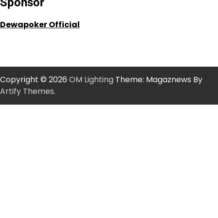
Sponsor
Dewapoker Official
Copyright © 2026
OM Lighting
Theme: Magaznews By
Artify Themes
.