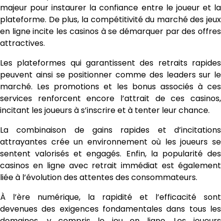
majeur pour instaurer la confiance entre le joueur et la
plateforme. De plus, la compétitivité du marché des jeux
en ligne incite les casinos à se démarquer par des offres
attractives.
Les plateformes qui garantissent des retraits rapides
peuvent ainsi se positionner comme des leaders sur le
marché. Les promotions et les bonus associés à ces
services renforcent encore l’attrait de ces casinos,
incitant les joueurs à s’inscrire et à tenter leur chance.
La combinaison de gains rapides et d’incitations
attrayantes crée un environnement où les joueurs se
sentent valorisés et engagés. Enfin, la popularité des
casinos en ligne avec retrait immédiat est également
liée à l’évolution des attentes des consommateurs.
À l’ère numérique, la rapidité et l’efficacité sont
devenues des exigences fondamentales dans tous les
domaines, y compris le jeu en ligne. Les joueurs