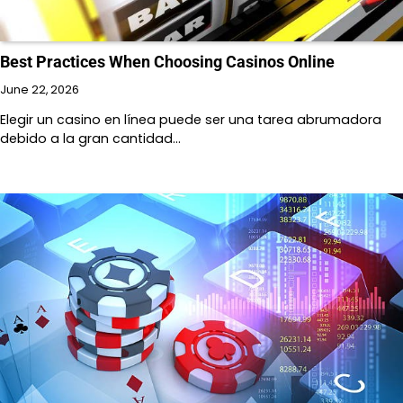
Best Practices When Choosing Casinos Online
June 22, 2026
Elegir un casino en línea puede ser una tarea abrumadora
debido a la gran cantidad…