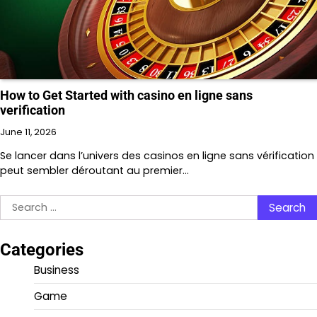
How to Get Started with casino en ligne sans
verification
June 11, 2026
Se lancer dans l’univers des casinos en ligne sans vérification
peut sembler déroutant au premier…
Search
for:
Categories
Business
Game