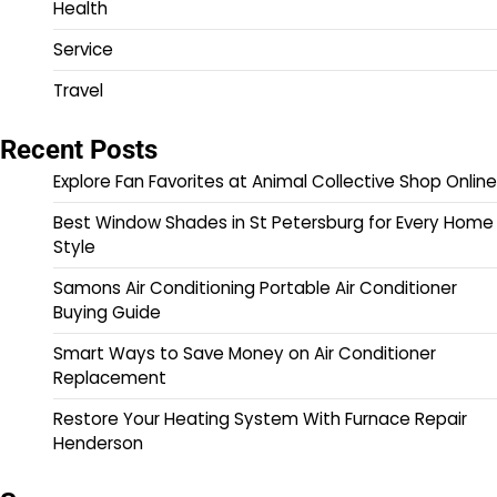
Health
Service
Travel
Recent Posts
Explore Fan Favorites at Animal Collective Shop Online
Best Window Shades in St Petersburg for Every Home
Style
Samons Air Conditioning Portable Air Conditioner
Buying Guide
Smart Ways to Save Money on Air Conditioner
Replacement
Restore Your Heating System With Furnace Repair
Henderson