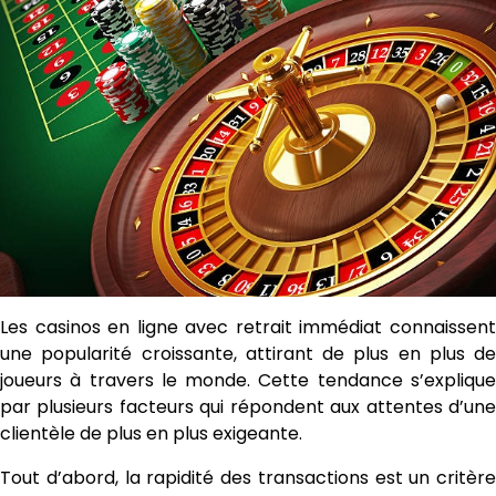
Les casinos en ligne avec retrait immédiat connaissent
une popularité croissante, attirant de plus en plus de
joueurs à travers le monde. Cette tendance s’explique
par plusieurs facteurs qui répondent aux attentes d’une
clientèle de plus en plus exigeante.
Tout d’abord, la rapidité des transactions est un critère