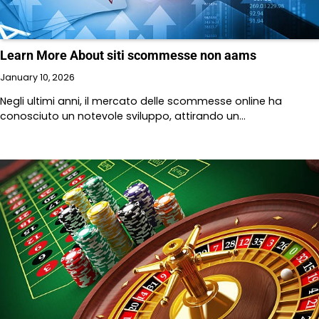
Learn More About siti scommesse non aams
January 10, 2026
Negli ultimi anni, il mercato delle scommesse online ha
conosciuto un notevole sviluppo, attirando un…