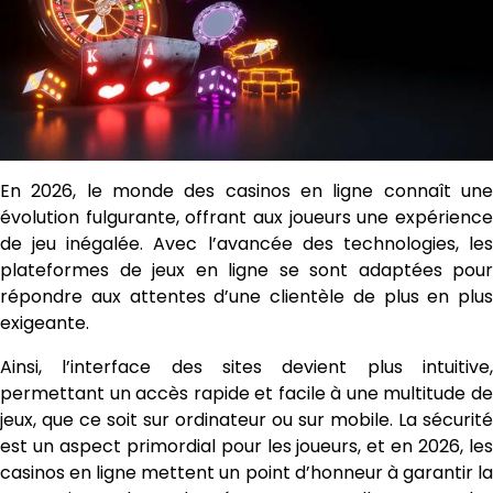
En 2026, le monde des casinos en ligne connaît une
évolution fulgurante, offrant aux joueurs une expérience
de jeu inégalée. Avec l’avancée des technologies, les
plateformes de jeux en ligne se sont adaptées pour
répondre aux attentes d’une clientèle de plus en plus
exigeante.
Ainsi, l’interface des sites devient plus intuitive,
permettant un accès rapide et facile à une multitude de
jeux, que ce soit sur ordinateur ou sur mobile. La sécurité
est un aspect primordial pour les joueurs, et en 2026, les
casinos en ligne mettent un point d’honneur à garantir la