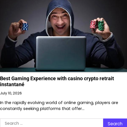
Best Gaming Experience with casino crypto retrait
instantané
July 10, 2026
In the rapidly evolving world of online gaming, players are
constantly seeking platforms that offer…
Search