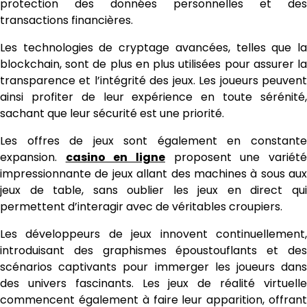
protection des données personnelles et des
transactions financières.
Les technologies de cryptage avancées, telles que la
blockchain, sont de plus en plus utilisées pour assurer la
transparence et l’intégrité des jeux. Les joueurs peuvent
ainsi profiter de leur expérience en toute sérénité,
sachant que leur sécurité est une priorité.
Les offres de jeux sont également en constante
expansion.
casino en ligne
proposent une variét
impressionnante de jeux allant des machines à sous aux
jeux de table, sans oublier les jeux en direct qui
permettent d’interagir avec de véritables croupiers.
Les développeurs de jeux innovent continuellement,
introduisant des graphismes époustouflants et des
scénarios captivants pour immerger les joueurs dans
des univers fascinants. Les jeux de réalité virtuelle
commencent également à faire leur apparition, offrant