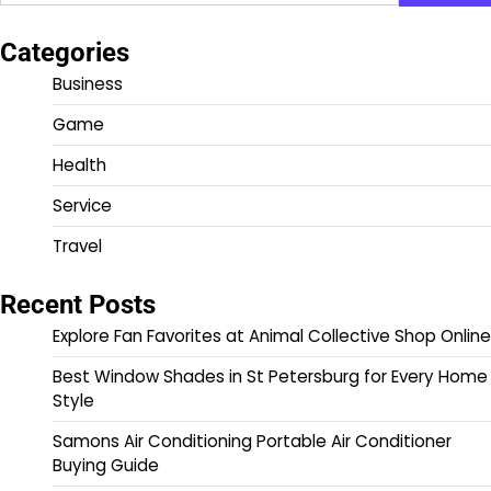
for:
Categories
Business
Game
Health
Service
Travel
Recent Posts
Explore Fan Favorites at Animal Collective Shop Online
Best Window Shades in St Petersburg for Every Home
Style
Samons Air Conditioning Portable Air Conditioner
Buying Guide