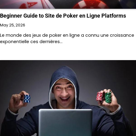
Beginner Guide to Site de Poker en Ligne Platforms
May 25, 2026
Le monde des jeux de poker en ligne a connu une croissance
exponentielle ces dernières…