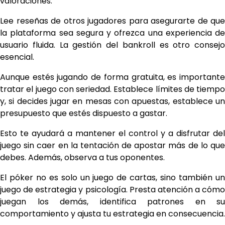
valoraciones.
Lee reseñas de otros jugadores para asegurarte de que
la plataforma sea segura y ofrezca una experiencia de
usuario fluida. La gestión del bankroll es otro consejo
esencial.
Aunque estés jugando de forma gratuita, es importante
tratar el juego con seriedad. Establece límites de tiempo
y, si decides jugar en mesas con apuestas, establece un
presupuesto que estés dispuesto a gastar.
Esto te ayudará a mantener el control y a disfrutar del
juego sin caer en la tentación de apostar más de lo que
debes. Además, observa a tus oponentes.
El póker no es solo un juego de cartas, sino también un
juego de estrategia y psicología. Presta atención a cómo
juegan los demás, identifica patrones en su
comportamiento y ajusta tu estrategia en consecuencia.