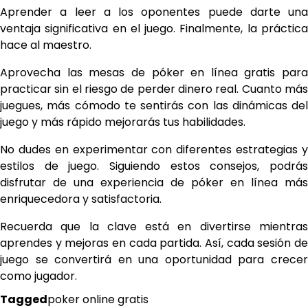
Aprender a leer a los oponentes puede darte una
ventaja significativa en el juego. Finalmente, la práctica
hace al maestro.
Aprovecha las mesas de póker en línea gratis para
practicar sin el riesgo de perder dinero real. Cuanto más
juegues, más cómodo te sentirás con las dinámicas del
juego y más rápido mejorarás tus habilidades.
No dudes en experimentar con diferentes estrategias y
estilos de juego. Siguiendo estos consejos, podrás
disfrutar de una experiencia de póker en línea más
enriquecedora y satisfactoria.
Recuerda que la clave está en divertirse mientras
aprendes y mejoras en cada partida. Así, cada sesión de
juego se convertirá en una oportunidad para crecer
como jugador.
Tagged
poker online gratis