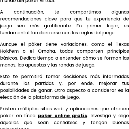
mundo del póker virtual.
A continuación, te compartimos algunas
recomendaciones clave para que tu experiencia de
juego sea más gratificante. En primer lugar, es
fundamental familiarizarse con las reglas del juego.
Aunque el póker tiene variaciones, como el Texas
Hold’em o el Omaha, todas comparten principios
básicos. Dedica tiempo a entender cómo se forman las
manos, las apuestas y las rondas de juego.
Esto te permitirá tomar decisiones más informadas
durante las partidas y, por ende, mejorar tus
posibilidades de ganar. Otro aspecto a considerar es la
elección de la plataforma de juego.
Existen múltiples sitios web y aplicaciones que ofrecen
póker en línea
poker online gratis
. Investiga y elige
aquellos que sean confiables y tengan buenas