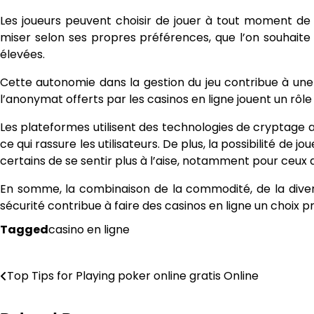
Les joueurs peuvent choisir de jouer à tout moment de la
miser selon ses propres préférences, que l’on souhai
élevées.
Cette autonomie dans la gestion du jeu contribue à une 
l’anonymat offerts par les casinos en ligne jouent un rôle c
Les plateformes utilisent des technologies de cryptage 
ce qui rassure les utilisateurs. De plus, la possibilité d
certains de se sentir plus à l’aise, notamment pour ceux q
En somme, la combinaison de la commodité, de la diversité
sécurité contribue à faire des casinos en ligne un choix 
Tagged
casino en ligne
Post
Top Tips for Playing poker online gratis Online
navigation