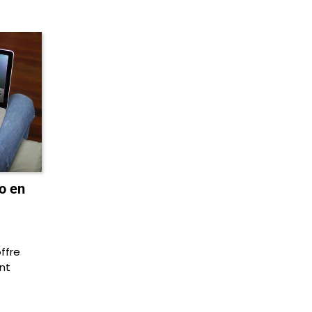
o en
ffre
nt