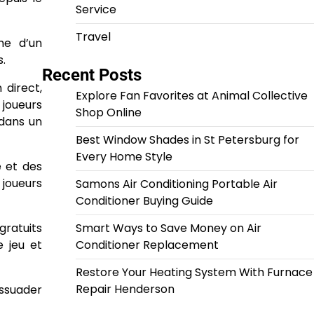
Service
Travel
he d’un
s.
Recent Posts
 direct,
Explore Fan Favorites at Animal Collective
 joueurs
Shop Online
 dans un
Best Window Shades in St Petersburg for
Every Home Style
é et des
 joueurs
Samons Air Conditioning Portable Air
Conditioner Buying Guide
gratuits
Smart Ways to Save Money on Air
e jeu et
Conditioner Replacement
Restore Your Heating System With Furnace
Repair Henderson
issuader