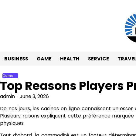
Skip
to
content
BUSINESS
GAME
HEALTH
SERVICE
TRAVE
Game
Top Reasons Players Pr
admin
June 3, 2026
De nos jours, les casinos en ligne connaissent un essor
Plusieurs raisons expliquent cette préférence marquée 
physiques.
Tout d’abord, la commodité est un facteur déterminant