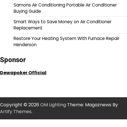
Samons Air Conditioning Portable Air Conditioner
Buying Guide
Smart Ways to Save Money on Air Conditioner
Replacement
Restore Your Heating System With Furnace Repair
Henderson
Sponsor
Dewapoker Official
Copyright © 2026
OM Lighting
Theme: Magaznews By
Artify Themes
.