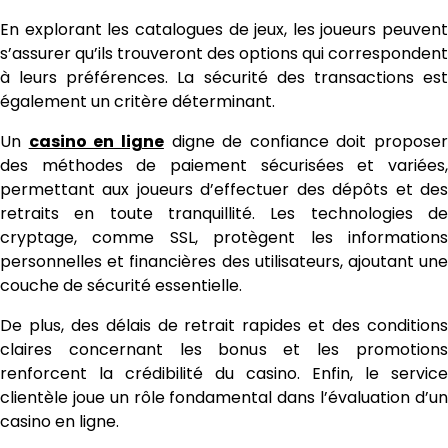
En explorant les catalogues de jeux, les joueurs peuvent
s’assurer qu’ils trouveront des options qui correspondent
à leurs préférences. La sécurité des transactions est
également un critère déterminant.
Un
casino en ligne
digne de confiance doit proposer
des méthodes de paiement sécurisées et variées,
permettant aux joueurs d’effectuer des dépôts et des
retraits en toute tranquillité. Les technologies de
cryptage, comme SSL, protègent les informations
personnelles et financières des utilisateurs, ajoutant une
couche de sécurité essentielle.
De plus, des délais de retrait rapides et des conditions
claires concernant les bonus et les promotions
renforcent la crédibilité du casino. Enfin, le service
clientèle joue un rôle fondamental dans l’évaluation d’un
casino en ligne.