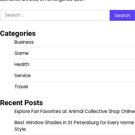
Search
for:
Categories
Business
Game
Health
Service
Travel
Recent Posts
Explore Fan Favorites at Animal Collective Shop Online
Best Window Shades in St Petersburg for Every Home
Style