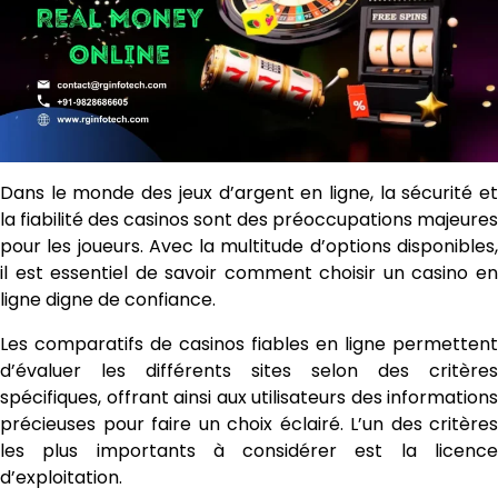
Dans le monde des jeux d’argent en ligne, la sécurité et
la fiabilité des casinos sont des préoccupations majeures
pour les joueurs. Avec la multitude d’options disponibles,
il est essentiel de savoir comment choisir un casino en
ligne digne de confiance.
Les comparatifs de casinos fiables en ligne permettent
d’évaluer les différents sites selon des critères
spécifiques, offrant ainsi aux utilisateurs des informations
précieuses pour faire un choix éclairé. L’un des critères
les plus importants à considérer est la licence
d’exploitation.