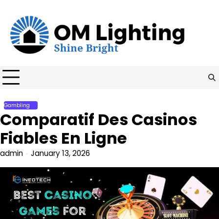
Skip
to
content
Gambling
Comparatif Des Casinos
Fiables En Ligne
admin
January 13, 2026