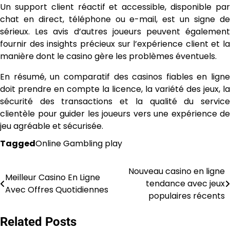
Un support client réactif et accessible, disponible par
chat en direct, téléphone ou e-mail, est un signe de
sérieux. Les avis d’autres joueurs peuvent également
fournir des insights précieux sur l’expérience client et la
manière dont le casino gère les problèmes éventuels.
En résumé, un comparatif des casinos fiables en ligne
doit prendre en compte la licence, la variété des jeux, la
sécurité des transactions et la qualité du service
clientèle pour guider les joueurs vers une expérience de
jeu agréable et sécurisée.
Tagged
Online Gambling play
Nouveau casino en ligne
Post
Meilleur Casino En Ligne
tendance avec jeux
Avec Offres Quotidiennes
navigation
populaires récents
Related Posts