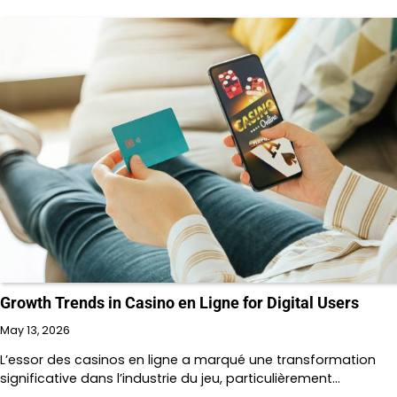
Growth Trends in Casino en Ligne for Digital Users
May 13, 2026
L’essor des casinos en ligne a marqué une transformation
significative dans l’industrie du jeu, particulièrement…