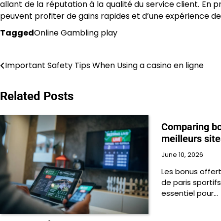
allant de la réputation à la qualité du service client. En
peuvent profiter de gains rapides et d’une expérience de
Tagged
Online Gambling play
Post
Important Safety Tips When Using a casino en ligne
navigation
Related Posts
Comparing bo
meilleurs site
June 10, 2026
Les bonus offert
de paris sportif
essentiel pour…