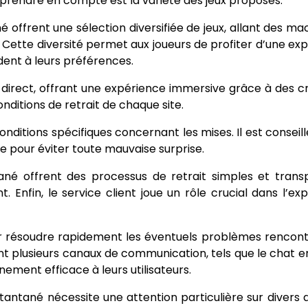
 à prendre en compte est la variété des jeux proposés.
é offrent une sélection diversifiée de jeux, allant des ma
e. Cette diversité permet aux joueurs de profiter d’une ex
dent à leurs préférences.
n direct, offrant une expérience immersive grâce à des c
onditions de retrait de chaque site.
nditions spécifiques concernant les mises. Il est conseillé
e pour éviter toute mauvaise surprise.
ntané offrent des processus de retrait simples et trans
. Enfin, le service client joue un rôle crucial dans l’ex
r résoudre rapidement les éventuels problèmes rencont
nt plusieurs canaux de communication, tels que le chat en
ement efficace à leurs utilisateurs.
stantané nécessite une attention particulière sur divers 