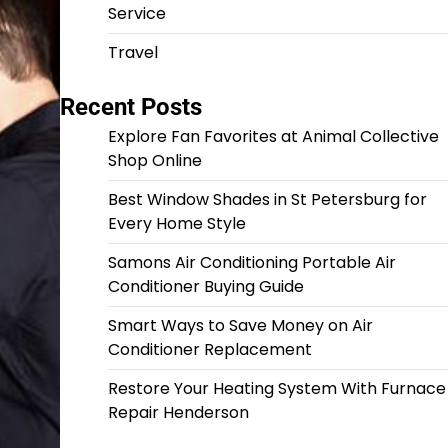
Service
Travel
Recent Posts
Explore Fan Favorites at Animal Collective
Shop Online
Best Window Shades in St Petersburg for
Every Home Style
Samons Air Conditioning Portable Air
Conditioner Buying Guide
Smart Ways to Save Money on Air
Conditioner Replacement
Restore Your Heating System With Furnace
Repair Henderson