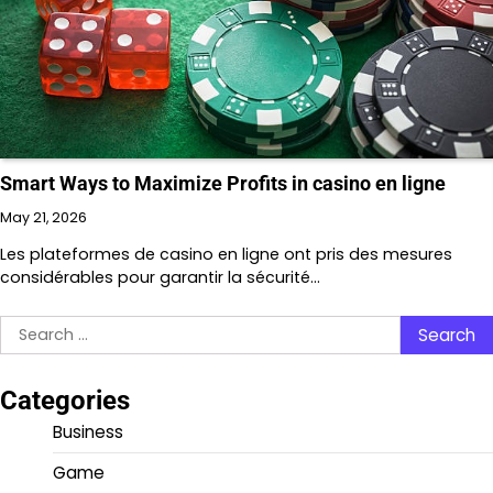
Smart Ways to Maximize Profits in casino en ligne
May 21, 2026
Les plateformes de casino en ligne ont pris des mesures
considérables pour garantir la sécurité…
Search
for:
Categories
Business
Game