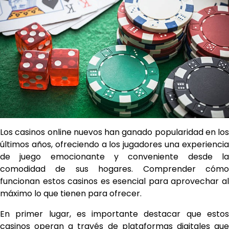
Los casinos online nuevos han ganado popularidad en los
últimos años, ofreciendo a los jugadores una experiencia
de juego emocionante y conveniente desde la
comodidad de sus hogares. Comprender cómo
funcionan estos casinos es esencial para aprovechar al
máximo lo que tienen para ofrecer.
En primer lugar, es importante destacar que estos
casinos operan a través de plataformas digitales que