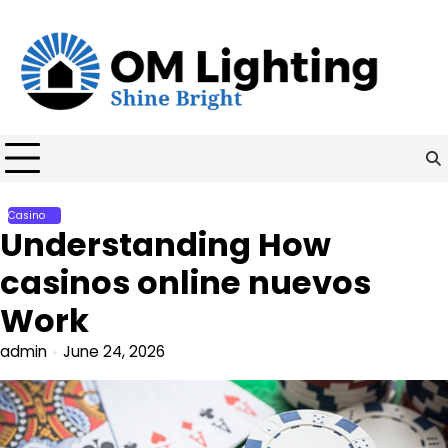
Skip
to
content
Casino
Understanding How
casinos online nuevos
Work
admin
June 24, 2026