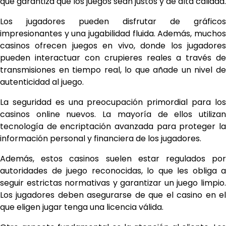
que garantiza que los juegos sean justos y de alta calidad.
Los jugadores pueden disfrutar de gráficos
impresionantes y una jugabilidad fluida. Además, muchos
casinos ofrecen juegos en vivo, donde los jugadores
pueden interactuar con crupieres reales a través de
transmisiones en tiempo real, lo que añade un nivel de
autenticidad al juego.
La seguridad es una preocupación primordial para los
casinos online nuevos. La mayoría de ellos utilizan
tecnología de encriptación avanzada para proteger la
información personal y financiera de los jugadores.
Además, estos casinos suelen estar regulados por
autoridades de juego reconocidas, lo que les obliga a
seguir estrictas normativas y garantizar un juego limpio.
Los jugadores deben asegurarse de que el casino en el
que eligen jugar tenga una licencia válida.