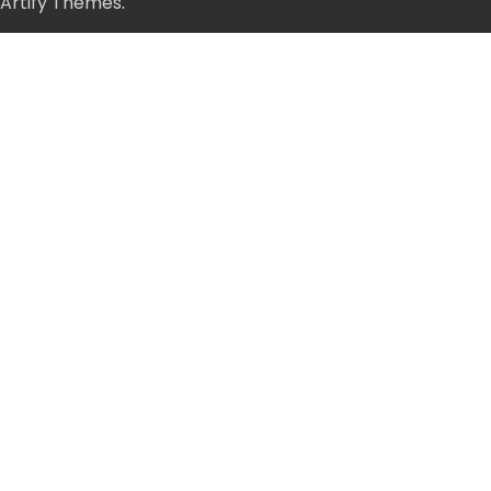
Artify Themes
.