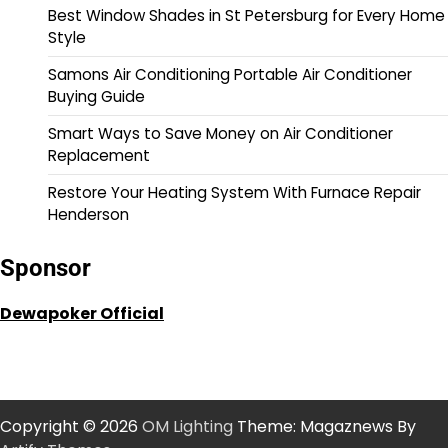
Best Window Shades in St Petersburg for Every Home
Style
Samons Air Conditioning Portable Air Conditioner
Buying Guide
Smart Ways to Save Money on Air Conditioner
Replacement
Restore Your Heating System With Furnace Repair
Henderson
Sponsor
Dewapoker Official
Copyright © 2026
OM Lighting
Theme: Magaznews By