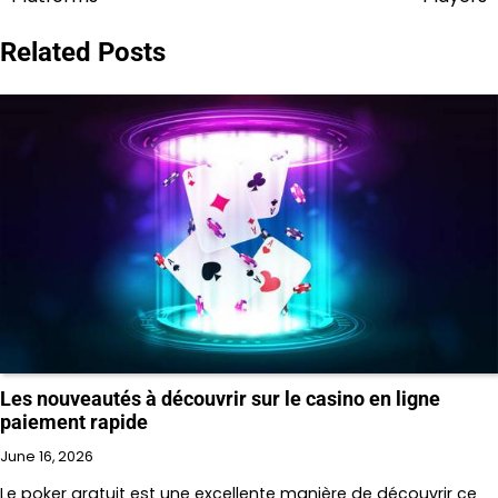
Related Posts
Les nouveautés à découvrir sur le casino en ligne
paiement rapide
June 16, 2026
Le poker gratuit est une excellente manière de découvrir ce