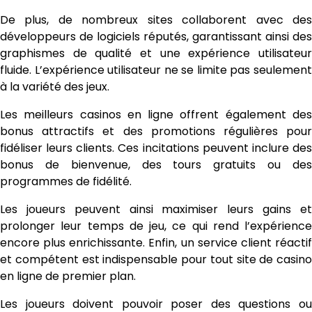
De plus, de nombreux sites collaborent avec des
développeurs de logiciels réputés, garantissant ainsi des
graphismes de qualité et une expérience utilisateur
fluide. L’expérience utilisateur ne se limite pas seulement
à la variété des jeux.
Les meilleurs casinos en ligne offrent également des
bonus attractifs et des promotions régulières pour
fidéliser leurs clients. Ces incitations peuvent inclure des
bonus de bienvenue, des tours gratuits ou des
programmes de fidélité.
Les joueurs peuvent ainsi maximiser leurs gains et
prolonger leur temps de jeu, ce qui rend l’expérience
encore plus enrichissante. Enfin, un service client réactif
et compétent est indispensable pour tout site de casino
en ligne de premier plan.
Les joueurs doivent pouvoir poser des questions ou