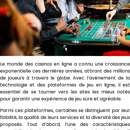
Le monde des casinos en ligne a connu une croissance
exponentielle ces dernières années, attirant des millions
de joueurs à travers le globe. Avec l’avènement de la
technologie et des plateformes de jeu en ligne, il est
essentiel de se tourner vers les sites les mieux notés
pour garantir une expérience de jeu sûre et agréable.
Parmi ces plateformes, certaines se distinguent par leur
fiabilité, la qualité de leurs services et la diversité des jeux
proposés. Tout d’abord, l’une des caractéristiques