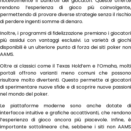
notevolmente il bankroll dei giocatori. Queste offerte
rendono l’esperienza di gioco più coinvolgente,
permettendo di provare diverse strategie senza il rischio
di perdere ingenti somme di denaro.
Inoltre, i programmi di fidelizzazione premiano i giocatori
più assidui con vantaggi esclusivi. La varietà di giochi
disponibili è un ulteriore punto di forza dei siti poker non
AAMS.
Oltre ai classici come il Texas Hold’em e l’Omaha, molti
portali offrono varianti meno comuni che possono
risultare molto divertenti. Questo permette ai giocatori
di sperimentare nuove sfide e di scoprire nuove passioni
nel mondo del poker.
Le piattaforme moderne sono anche dotate di
interfacce intuitive e grafiche accattivanti, che rendono
l’esperienza di gioco ancora più piacevole. Infine, è
importante sottolineare che, sebbene i siti non AAMS