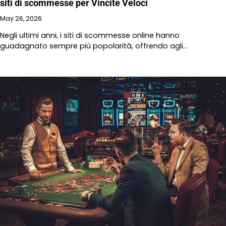
siti di scommesse per Vincite Veloci
May 26, 2026
Negli ultimi anni, i siti di scommesse online hanno
guadagnato sempre più popolarità, offrendo agli…