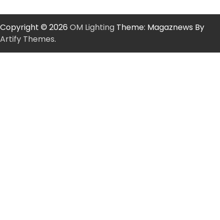
Copyright © 2026
OM Lighting
Theme: Magaznews By
Artify Themes
.