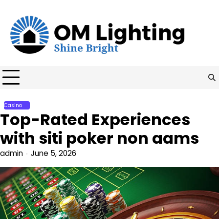
Skip
to
content
Casino
Top-Rated Experiences
with siti poker non aams
admin
June 5, 2026