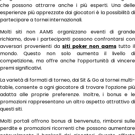
che possono attrarre anche i più esperti. Una delle
esperienze più apprezzate dai giocatori è la possibilità di
partecipare a tornei internazionali.
Molti siti non AAMS organizzano eventi di grande
richiamo, dove i partecipanti possono confrontarsi con
avversari provenienti da
siti poker non aams
tutto il
mondo. Questo non solo aumenta il livello di
competizione, ma offre anche l’opportunità di vincere
premi significativi.
La varietà di formati di torneo, dai Sit & Go ai tornei multi-
table, consente a ogni giocatore di trovare l’opzione più
adatta alle proprie preferenze. Inoltre, i bonus e le
promozioni rappresentano un altro aspetto attrattivo di
questi siti.
Molti portali offrono bonus di benvenuto, rimborsi sulle
perdite e promozioni ricorrenti che possono aumentare