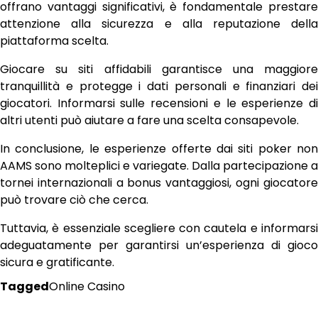
offrano vantaggi significativi, è fondamentale prestare
attenzione alla sicurezza e alla reputazione della
piattaforma scelta.
Giocare su siti affidabili garantisce una maggiore
tranquillità e protegge i dati personali e finanziari dei
giocatori. Informarsi sulle recensioni e le esperienze di
altri utenti può aiutare a fare una scelta consapevole.
In conclusione, le esperienze offerte dai siti poker non
AAMS sono molteplici e variegate. Dalla partecipazione a
tornei internazionali a bonus vantaggiosi, ogni giocatore
può trovare ciò che cerca.
Tuttavia, è essenziale scegliere con cautela e informarsi
adeguatamente per garantirsi un’esperienza di gioco
sicura e gratificante.
Tagged
Online Casino