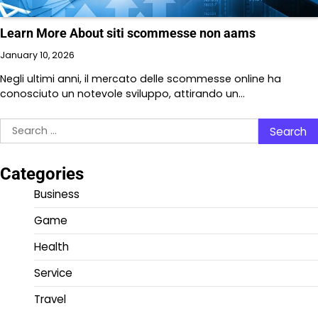
Learn More About siti scommesse non aams
January 10, 2026
Negli ultimi anni, il mercato delle scommesse online ha
conosciuto un notevole sviluppo, attirando un…
Search
for:
Categories
Business
Game
Health
Service
Travel