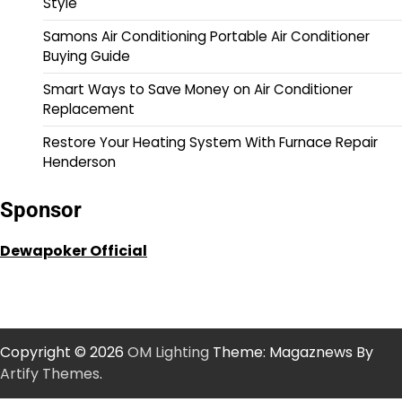
Style
Samons Air Conditioning Portable Air Conditioner
Buying Guide
Smart Ways to Save Money on Air Conditioner
Replacement
Restore Your Heating System With Furnace Repair
Henderson
Sponsor
Dewapoker Official
Copyright © 2026
OM Lighting
Theme: Magaznews By
Artify Themes
.