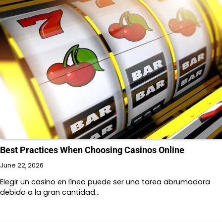
Best Practices When Choosing Casinos Online
June 22, 2026
Elegir un casino en línea puede ser una tarea abrumadora
debido a la gran cantidad…