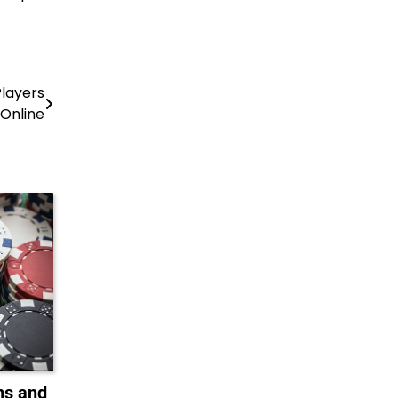
Players
Online
ns and