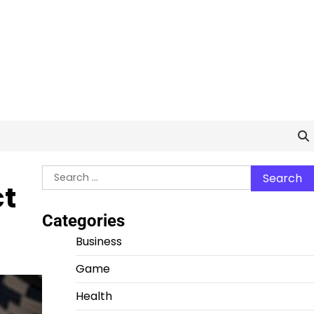
Search
ct
for:
Categories
Business
Game
Health