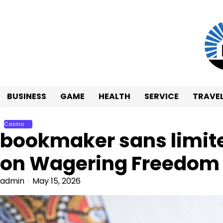
Skip
to
content
BUSINESS
GAME
HEALTH
SERVICE
TRAVE
Casino
bookmaker sans limite
on Wagering Freedom
admin
May 15, 2026