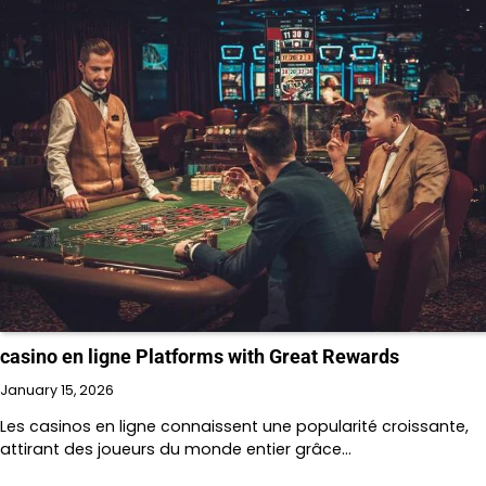
casino en ligne Platforms with Great Rewards
January 15, 2026
Les casinos en ligne connaissent une popularité croissante,
attirant des joueurs du monde entier grâce…