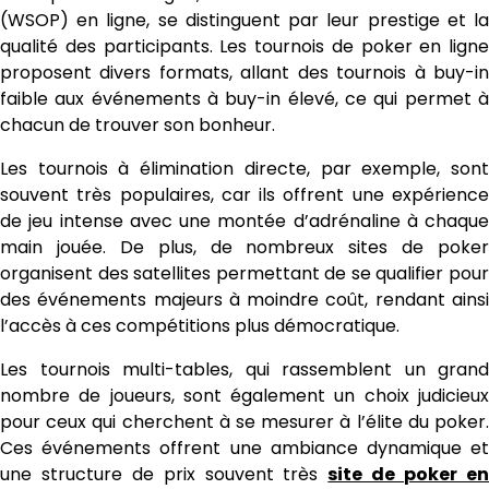
(WSOP) en ligne, se distinguent par leur prestige et la
qualité des participants. Les tournois de poker en ligne
proposent divers formats, allant des tournois à buy-in
faible aux événements à buy-in élevé, ce qui permet à
chacun de trouver son bonheur.
Les tournois à élimination directe, par exemple, sont
souvent très populaires, car ils offrent une expérience
de jeu intense avec une montée d’adrénaline à chaque
main jouée. De plus, de nombreux sites de poker
organisent des satellites permettant de se qualifier pour
des événements majeurs à moindre coût, rendant ainsi
l’accès à ces compétitions plus démocratique.
Les tournois multi-tables, qui rassemblent un grand
nombre de joueurs, sont également un choix judicieux
pour ceux qui cherchent à se mesurer à l’élite du poker.
Ces événements offrent une ambiance dynamique et
une structure de prix souvent très
site de poker e