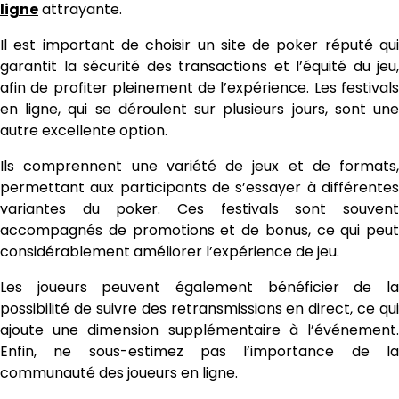
ligne
attrayante.
Il est important de choisir un site de poker réputé qui
garantit la sécurité des transactions et l’équité du jeu,
afin de profiter pleinement de l’expérience. Les festivals
en ligne, qui se déroulent sur plusieurs jours, sont une
autre excellente option.
Ils comprennent une variété de jeux et de formats,
permettant aux participants de s’essayer à différentes
variantes du poker. Ces festivals sont souvent
accompagnés de promotions et de bonus, ce qui peut
considérablement améliorer l’expérience de jeu.
Les joueurs peuvent également bénéficier de la
possibilité de suivre des retransmissions en direct, ce qui
ajoute une dimension supplémentaire à l’événement.
Enfin, ne sous-estimez pas l’importance de la
communauté des joueurs en ligne.