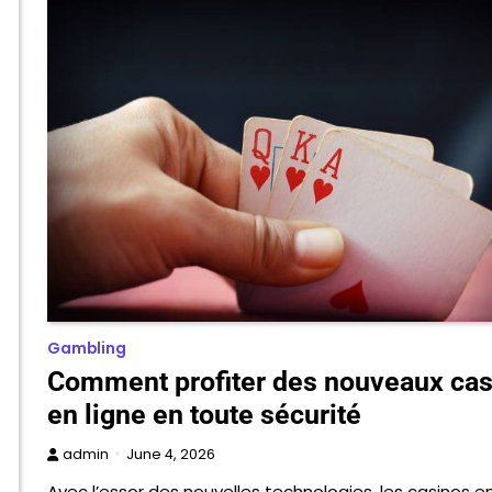
Gambling
Comment profiter des nouveaux cas
en ligne en toute sécurité
admin
June 4, 2026
Avec l’essor des nouvelles technologies, les casinos en