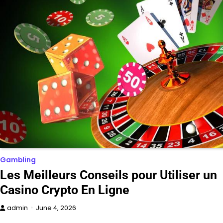
Gambling
Les Meilleurs Conseils pour Utiliser un
Casino Crypto En Ligne
admin
June 4, 2026