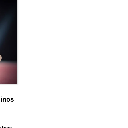
inos
 ligne