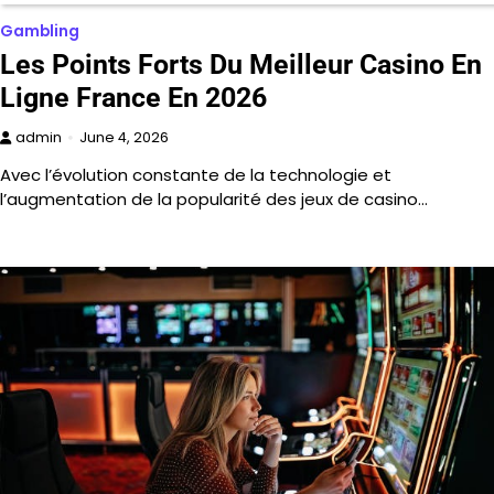
Gambling
Les Points Forts Du Meilleur Casino En
Ligne France En 2026
admin
June 4, 2026
Avec l’évolution constante de la technologie et
l’augmentation de la popularité des jeux de casino…